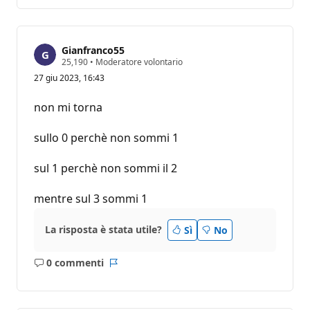
commento
Gianfranco55
P
25,190
•
Moderatore volontario
u
27 giu 2023, 16:43
n
t
i
non mi torna
d
i
r
sullo 0 perchè non sommi 1
e
p
u
sul 1 perchè non sommi il 2
t
a
z
mentre sul 3 sommi 1
i
o
n
La risposta è stata utile?
Sì
No
e
0 commenti
Nessun
Report
commento