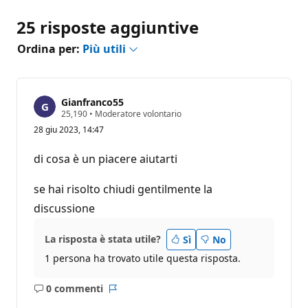
25 risposte aggiuntive
Ordina per:
Più utili
Gianfranco55
P
25,190
•
Moderatore volontario
u
28 giu 2023, 14:47
n
t
i
di cosa è un piacere aiutarti
d
i
r
se hai risolto chiudi gentilmente la
e
p
discussione
u
t
a
La risposta è stata utile?
Sì
No
z
i
1 persona ha trovato utile questa risposta.
o
n
0 commenti
e
Nessun
Report