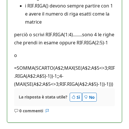
i RIF.RIGA() devono sempre partire con 1
e avere il numero di riga esatti come la
matrice
perciò o scrivi RIF.RIGA(1:4)........sono 4 le righe
che prendi in esame oppure RIF.RIGA(2:5)-1
o
=SOMMA(SCARTO(A$2;MAX(SE(A$2:A$5<>3;RIF
.RIGA(A$2:A$5)-1))-1;;4-
(MAX(SE(A$2:A$5<>3;RIF.RIGA(A$2:A$5)-1))-1)))
La risposta è stata utile?
Sì
No
0 commenti
Nessun
Report
commento