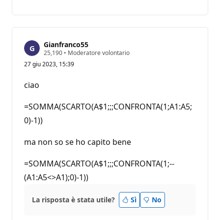
commento
Gianfranco55
P
25,190
•
Moderatore volontario
u
27 giu 2023, 15:39
n
t
i
ciao
d
i
r
=SOMMA(SCARTO(A$1;;;CONFRONTA(1;A1:A5;
e
p
0)-1))
u
t
ma non so se ho capito bene
a
z
i
=SOMMA(SCARTO(A$1;;;CONFRONTA(1;--
o
n
(A1:A5<>A1);0)-1))
e
La risposta è stata utile?
Sì
No