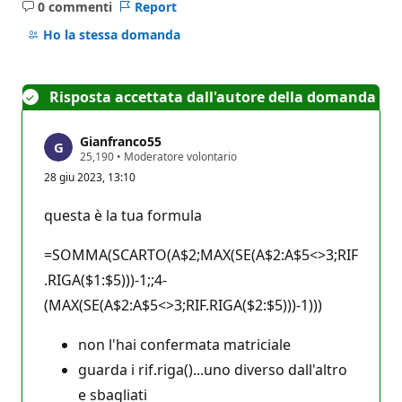
0 commenti
Report
Nessun
commento
Ho la stessa domanda
Risposta accettata dall'autore della domanda
Gianfranco55
P
25,190
•
Moderatore volontario
u
28 giu 2023, 13:10
n
t
i
questa è la tua formula
d
i
r
=SOMMA(SCARTO(A$2;MAX(SE(A$2:A$5<>3;RIF
e
p
.RIGA($1:$5)))-1;;4-
u
(MAX(SE(A$2:A$5<>3;RIF.RIGA($2:$5)))-1)))
t
a
z
non l'hai confermata matriciale
i
o
guarda i rif.riga()...uno diverso dall'altro
n
e
e sbagliati