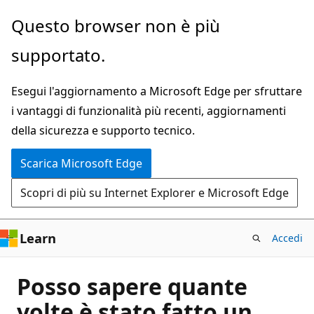
Ignora
Questo browser non è più
e
supportato.
passa
al
Esegui l'aggiornamento a Microsoft Edge per sfruttare
contenuto
i vantaggi di funzionalità più recenti, aggiornamenti
principale
della sicurezza e supporto tecnico.
Scarica Microsoft Edge
Scopri di più su Internet Explorer e Microsoft Edge
Learn
Accedi
Posso sapere quante
volte è stato fatto un