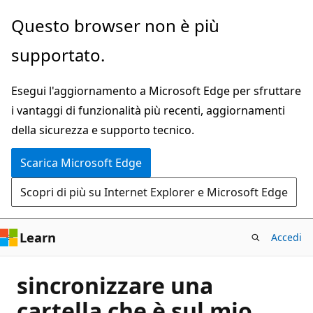
Ignora
Questo browser non è più
e
supportato.
passa
al
Esegui l'aggiornamento a Microsoft Edge per sfruttare
contenuto
i vantaggi di funzionalità più recenti, aggiornamenti
principale
della sicurezza e supporto tecnico.
Scarica Microsoft Edge
Scopri di più su Internet Explorer e Microsoft Edge
Learn
Accedi
sincronizzare una
cartella che è sul mio