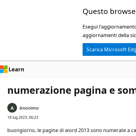
Ignora
Questo browser
e
passa
Esegui l'aggiornamento 
al
aggiornamenti della si
contenuto
Scarica Microsoft Ed
principale
Learn
numerazione pagina e so
Anonimo
18 lug 2023, 06:23
buongiorno, le pagine di word 2013 sono numerate a cas