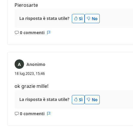
Pierosarte
La risposta è stata utile?
Sì
No
0 commenti
Nessun
Report
commento
Anonimo
18 lug 2023, 15:46
ok grazie mille!
La risposta è stata utile?
Sì
No
0 commenti
Nessun
Report
commento