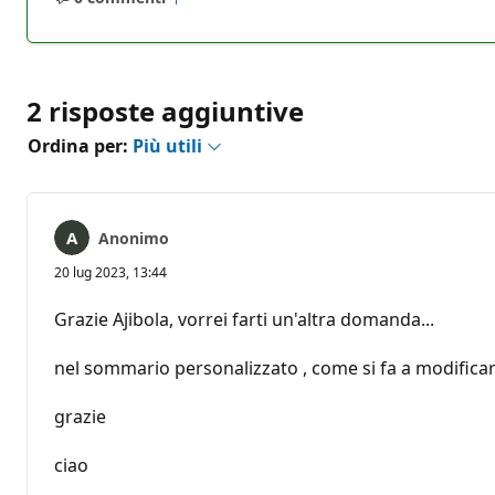
Nessun
Report
commento
2 risposte aggiuntive
Ordina per:
Più utili
Anonimo
20 lug 2023, 13:44
Grazie Ajibola, vorrei farti un'altra domanda...
nel sommario personalizzato , come si fa a modifica
grazie
ciao