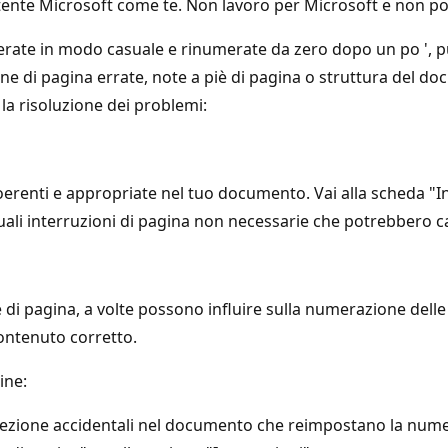
ente Microsoft come te. Non lavoro per Microsoft e non poss
ate in modo casuale e rinumerate da zero dopo un po ', p
ne di pagina errate, note a piè di pagina o struttura del d
 la risoluzione dei problemi:
coerenti e appropriate nel tuo documento. Vai alla scheda "In
ali interruzioni di pagina non necessarie che potrebbero c
i pagina, a volte possono influire sulla numerazione delle 
ontenuto corretto.
ine:
i sezione accidentali nel documento che reimpostano la numer