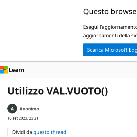
Ignora
Questo browser
e
passa
Esegui l'aggiornamento 
al
aggiornamenti della si
contenuto
Scarica Microsoft Ed
principale
Learn
Utilizzo VAL.VUOTO()
Anonimo
10 set 2023, 23:21
Dividi da
questo thread
.