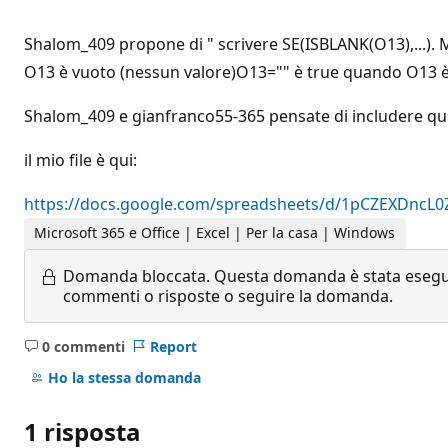
Shalom_409 propone di " scrivere SE(ISBLANK(O13),...).
O13 è vuoto (nessun valore)O13="" è true quando O13 è vuo
Shalom_409 e gianfranco55-365 pensate di includere ques
il mio file è qui:
https://docs.google.com/spreadsheets/d/1pCZEXDnc
Microsoft 365 e Office | Excel | Per la casa | Windows
Domanda bloccata.
Questa domanda è stata eseguit
commenti o risposte o seguire la domanda.
0 commenti
Report
Nessun
commento
Ho la stessa domanda
1 risposta