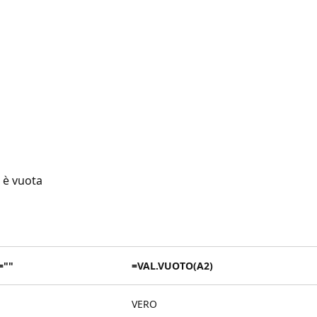
 è vuota
=""
=VAL.VUOTO(A2)
VERO