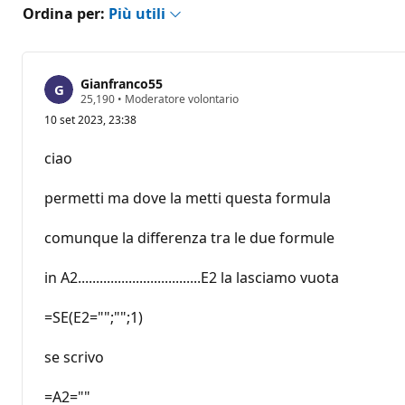
Ordina per:
Più utili
Gianfranco55
P
25,190
•
Moderatore volontario
u
10 set 2023, 23:38
n
t
i
ciao
d
i
r
permetti ma dove la metti questa formula
e
p
u
comunque la differenza tra le due formule
t
a
z
in A2..................................E2 la lasciamo vuota
i
o
=SE(E2="";"";1)
n
e
se scrivo
=A2=""