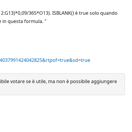
G12:G13)*0,09/365*O13). ISBLANK() è true solo quando
e in questa formula. "
14037991424042825&rtpof=true&sd=true
ile votare se è utile, ma non è possibile aggiungere