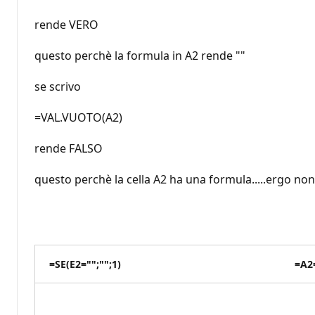
rende VERO
questo perchè la formula in A2 rende ""
se scrivo
=VAL.VUOTO(A2)
rende FALSO
questo perchè la cella A2 ha una formula.....ergo non
=SE(E2="";"";1)
=A2