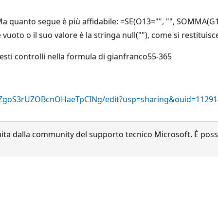
 Ma quanto segue è più affidabile: =SE(O13="", "", SOMMA(
to o il suo valore è la stringa null(""), come si restituisc
ti controlli nella formula di gianfranco55-365
L0ZgoS3rUZOBcnOHaeTpCINg/edit?usp=sharing&ouid=1129
a dalla community del supporto tecnico Microsoft. È possib