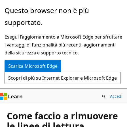
Ignora
Questo browser non è più
e
supportato.
passa
al
Esegui l'aggiornamento a Microsoft Edge per sfruttare
contenuto
i vantaggi di funzionalità più recenti, aggiornamenti
principale
della sicurezza e supporto tecnico.
Scarica Microsoft Edge
Scopri di più su Internet Explorer e Microsoft Edge
Learn
Accedi
Come faccio a rimuovere
le linee di lettura