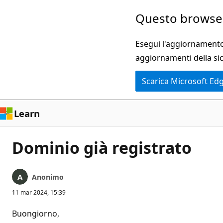
Ignora
Questo browser
e
passa
Esegui l'aggiornamento 
al
aggiornamenti della si
contenuto
Scarica Microsoft Ed
principale
Learn
Dominio già registrato
Anonimo
11 mar 2024, 15:39
Buongiorno,