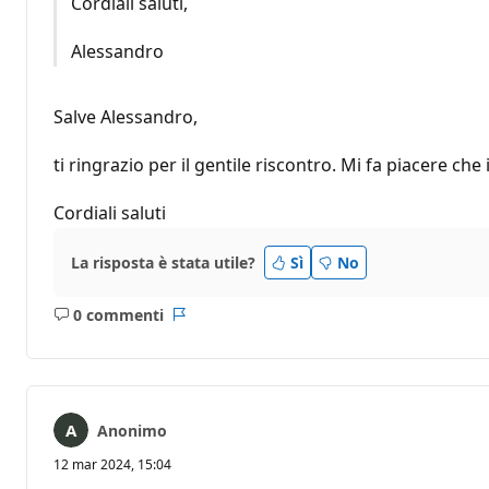
Cordiali saluti,
Alessandro
Salve Alessandro,
ti ringrazio per il gentile riscontro. Mi fa piacere che 
Cordiali saluti
La risposta è stata utile?
Sì
No
0 commenti
Nessun
Report
commento
Anonimo
12 mar 2024, 15:04