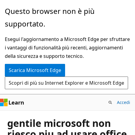
Ignora
Questo browser non è più
e
supportato.
passa
al
Esegui l'aggiornamento a Microsoft Edge per sfruttare
contenuto
i vantaggi di funzionalità più recenti, aggiornamenti
principale
della sicurezza e supporto tecnico.
Scarica Microsoft Edge
Scopri di più su Internet Explorer e Microsoft Edge
Learn
Accedi
gentile microsoft non
riesco piu ad usare office