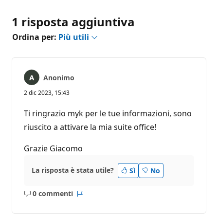
1 risposta aggiuntiva
Ordina per:
Più utili
Anonimo
2 dic 2023, 15:43
Ti ringrazio myk per le tue informazioni, sono
riuscito a attivare la mia suite office!
Grazie Giacomo
La risposta è stata utile?
Sì
No
0 commenti
Nessun
Report
commento