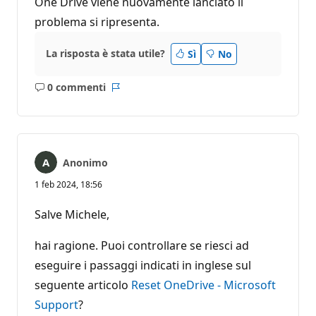
One Drive viene nuovamente lanciato il
problema si ripresenta.
La risposta è stata utile?
Sì
No
0 commenti
Nessun
Report
commento
Anonimo
1 feb 2024, 18:56
Salve Michele,
hai ragione. Puoi controllare se riesci ad
eseguire i passaggi indicati in inglese sul
seguente articolo
Reset OneDrive - Microsoft
Support
?