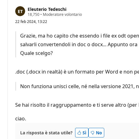
Eleuterio Tedeschi
P
18,750
•
Moderatore volontario
u
22 feb 2024, 13:22
n
t
i
Grazie, ma ho capito che essendo i file ex odt open
d
i
salvarli convertendoli in doc o docx... Appunto ora
r
e
Quale scelgo?
p
u
t
a
.doc (.docx in realtà) è un formato per Word e non per 
z
i
o
Non funziona unisci celle, né nella versione 2021, n
n
e
Se hai risolto il raggruppamento e ti serve altro (per
ciao.
La risposta è stata utile?
Sì
No