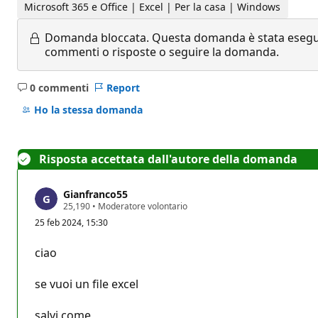
Microsoft 365 e Office | Excel | Per la casa | Windows
Domanda bloccata.
Questa domanda è stata eseguit
commenti o risposte o seguire la domanda.
0 commenti
Report
Nessun
commento
Ho la stessa domanda
Risposta accettata dall'autore della domanda
Gianfranco55
P
25,190
•
Moderatore volontario
u
25 feb 2024, 15:30
n
t
i
ciao
d
i
r
se vuoi un file excel
e
p
u
salvi come