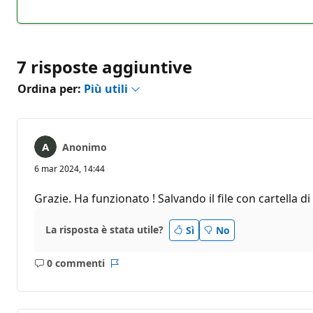
Nessun
Report
commento
7 risposte aggiuntive
Ordina per:
Più utili
Anonimo
6 mar 2024, 14:44
Grazie. Ha funzionato ! Salvando il file con cartella d
La risposta è stata utile?
Sì
No
0 commenti
Nessun
Report
commento