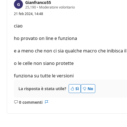
Gianfranco55
P
25,190
•
Moderatore volontario
u
21 feb 2024, 14:48
n
t
i
ciao
d
i
r
ho provato on line e funziona
e
p
u
e a meno che non ci sia qualche macro che inibisca 
t
a
z
o le celle non siano protette
i
o
funziona su tutte le versioni
n
e
La risposta è stata utile?
Sì
No
0 commenti
Nessun
Report
commento