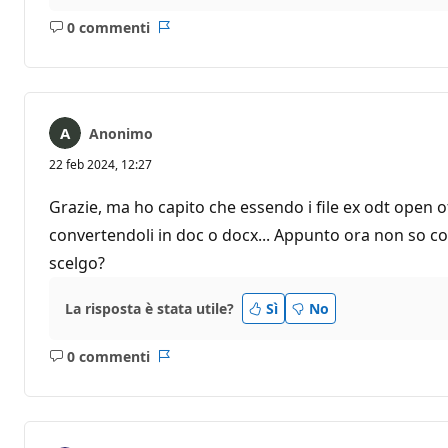
0 commenti
Nessun
Report
commento
Anonimo
22 feb 2024, 12:27
Grazie, ma ho capito che essendo i file ex odt open of
convertendoli in doc o docx... Appunto ora non so co
scelgo?
La risposta è stata utile?
Sì
No
0 commenti
Nessun
Report
commento