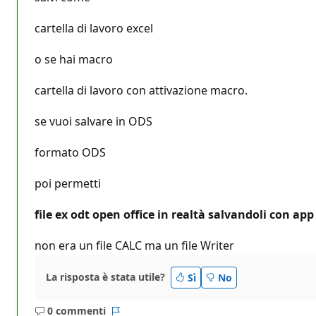
t
a
z
cartella di lavoro excel
i
o
o se hai macro
n
e
cartella di lavoro con attivazione macro.
se vuoi salvare in ODS
formato ODS
poi permetti
file ex odt open office in realtà salvandoli con ap
non era un file CALC ma un file Writer
La risposta è stata utile?
Sì
No
0 commenti