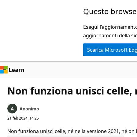
Ignora
Questo browser
e
passa
Esegui l'aggiornamento 
al
aggiornamenti della si
contenuto
Scarica Microsoft Ed
principale
Learn
Non funziona unisci celle, 
Anonimo
21 feb 2024, 14:25
Non funziona unisci celle, né nella versione 2021, né on 