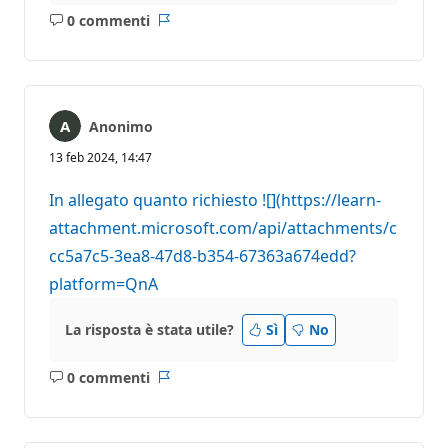
0 commenti
Nessun
Report
commento
Anonimo
13 feb 2024, 14:47
In allegato quanto richiesto ![](https://learn-
attachment.microsoft.com/api/attachments/c
cc5a7c5-3ea8-47d8-b354-67363a674edd?
platform=QnA
La risposta è stata utile?
Sì
No
0 commenti
Nessun
Report
commento