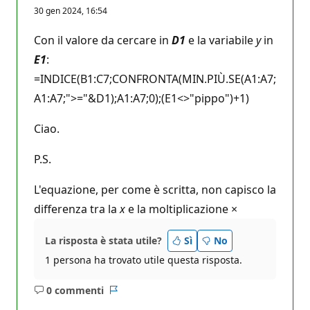
u
30 gen 2024, 16:54
n
t
i
Con il valore da cercare in
D1
e la variabile
y
in
d
i
E1
:
r
=INDICE(B1:C7;CONFRONTA(MIN.PIÙ.SE(A1:A7;
e
p
A1:A7;">="&D1);A1:A7;0);(E1<>"pippo")+1)
u
t
a
Ciao.
z
i
o
P.S.
n
e
L'equazione, per come è scritta, non capisco la
differenza tra la
x
e la moltiplicazione ×
La risposta è stata utile?
Sì
No
1 persona ha trovato utile questa risposta.
0 commenti
Nessun
Report