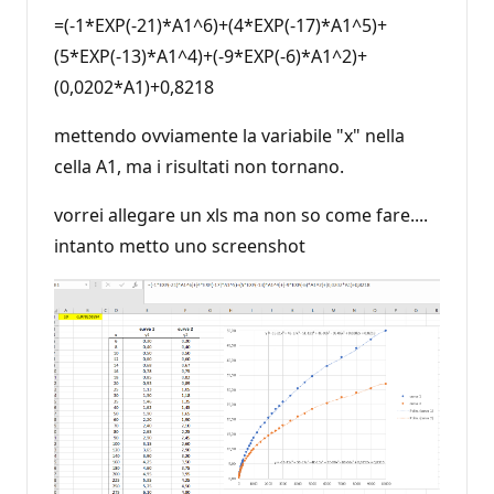
=(-1*EXP(-21)*A1^6)+(4*EXP(-17)*A1^5)+
(5*EXP(-13)*A1^4)+(-9*EXP(-6)*A1^2)+
(0,0202*A1)+0,8218
mettendo ovviamente la variabile "x" nella
cella A1, ma i risultati non tornano.
vorrei allegare un xls ma non so come fare....
intanto metto uno screenshot