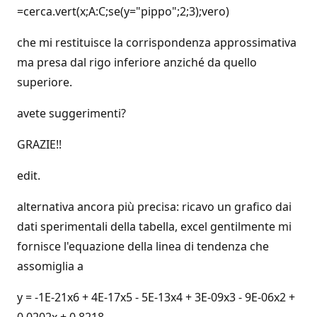
=cerca.vert(x;A:C;se(y="pippo";2;3);vero)
che mi restituisce la corrispondenza approssimativa
ma presa dal rigo inferiore anziché da quello
superiore.
avete suggerimenti?
GRAZIE!!
edit.
alternativa ancora più precisa: ricavo un grafico dai
dati sperimentali della tabella, excel gentilmente mi
fornisce l'equazione della linea di tendenza che
assomiglia a
y = -1E-21x6 + 4E-17x5 - 5E-13x4 + 3E-09x3 - 9E-06x2 +
0,0202x + 0,8218