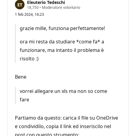
Eleuterio Tedeschi
P
18,750
•
Moderatore volontario
u
1 feb 2024, 16:23
n
t
i
grazie mille, funziona perfettamente!
d
i
r
ora mi resta da studiare *come fa* a
e
p
funzionare, ma intanto il problema è
u
t
risolto :)
a
z
i
o
Bene
n
e
vorrei allegare un xls ma non so come
fare
Partiamo da questo: carica il file su OneDrive
e condividilo, copia il link ed inseriscilo nel
post con questo strumento: