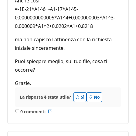
Anche così:
=-1E-21*A1^6+-A1-17*A1^5-
0,0000000000005*A1^4+0,000000003*A1^3-
0,000009*A1^2+0,0202*A1+0,8218
ma non capisco l'attinenza con la richiesta
iniziale sinceramente.
Puoi spiegare meglio, sul tuo file, cosa ti
occorre?
Grazie.
La risposta è stata utile?
Sì
No
0 commenti
Nessun
Report
commento