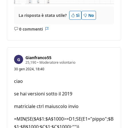
La risposta è stata utile?
Sì
No
0 commenti
Nessun
Report
commento
Gianfranco55
P
25,190
•
Moderatore volontario
u
30 gen 2024, 18:40
n
t
i
ciao
d
i
r
se hai versioni sotto il 2019
e
p
u
matriciale ctrl maiuscolo invio
t
a
z
=MIN(SE($A$1:$A$1000>=D1;SE(E1="pippo";$B
i
$1:$B$1000;$C$1:$C$1000);""))
o