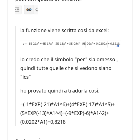
la funzione viene scritta così da excel:
io credo che il simbolo "per" sia omesso ,
quindi tutte quelle che si vedono siano
"ics"
ho provato quindi a tradurla così:
=(-1*EXP(-21)*A1^6)+(4*EXP(-17)*A1^5)+
(5*EXP(-13)*A1^4)+(-9*EXP(-6)*A1^2)+
(0,0202*A1)+0,8218