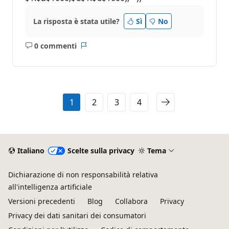
n
e
La risposta è stata utile?
Sì
No
0 commenti
Nessun
Report
commento
1
2
3
4
Italiano
Scelte sulla privacy
Tema
Dichiarazione di non responsabilità relativa
all'intelligenza artificiale
Versioni precedenti
Blog
Collabora
Privacy
Privacy dei dati sanitari dei consumatori