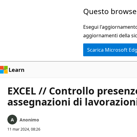
Ignora
Questo browser
e
passa
Esegui l'aggiornamento 
al
aggiornamenti della si
contenuto
Scarica Microsoft Ed
principale
Learn
EXCEL // Controllo presenz
assegnazioni di lavorazion
Anonimo
11 mar 2024, 08:26