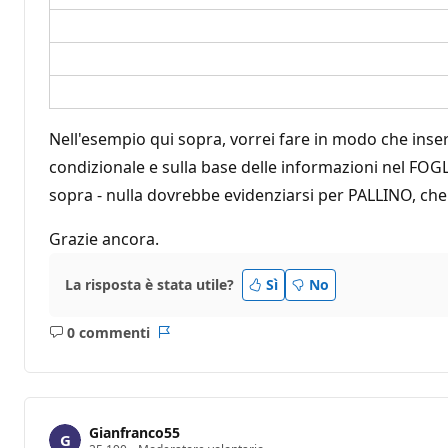
Nell'esempio qui sopra, vorrei fare in modo che ins
condizionale e sulla base delle informazioni nel FOG
sopra - nulla dovrebbe evidenziarsi per PALLINO, che h
Grazie ancora.
La risposta è stata utile?
Sì
No
0 commenti
Nessun
Report
commento
Gianfranco55