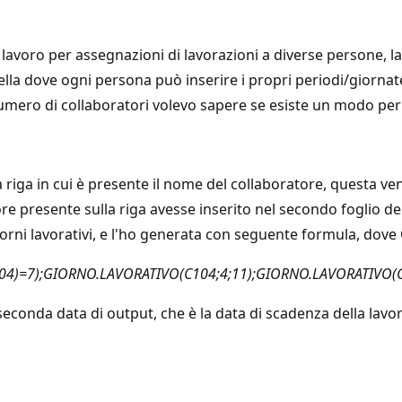
 lavoro per assegnazioni di lavorazioni a diverse persone, l
la dove ogni persona può inserire i propri periodi/giornate
numero di collaboratori volevo sapere se esiste un modo per 
 riga in cui è presente il nome del collaboratore, questa v
ore presente sulla riga avesse inserito nel secondo foglio dei
orni lavorativi, e l'ho generata con seguente formula, dove 
4)=7);GIORNO.LAVORATIVO(C104;4;11);GIORNO.LAVORATIVO(C
 seconda data di output, che è la data di scadenza della lav