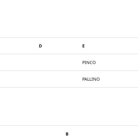
D
E
PINCO
PALLINO
B