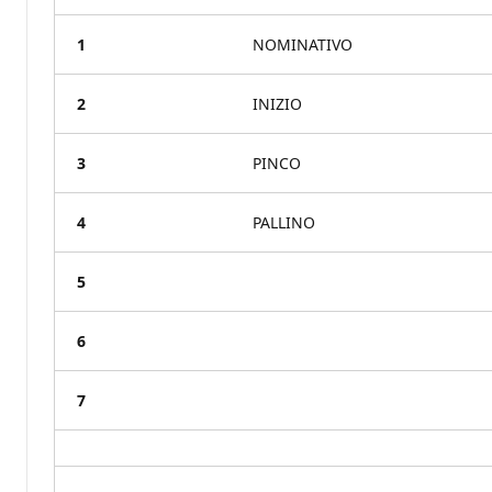
1
NOMINATIVO
2
INIZIO
3
PINCO
4
PALLINO
5
6
7