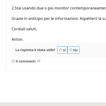
2.Stai usando due o più monitor contemporaneame
Grazie in anticipo per le informazioni. Aspetterò la s
Cordiali saluti,
Anton.
La risposta è stata utile?
Sì
No
0 commenti
Nessun
Report
commento