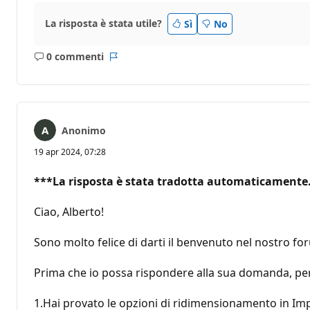
La risposta è stata utile?
Sì
No
0 commenti
Nessun
Report
commento
Anonimo
19 apr 2024, 07:28
***La risposta è stata tradotta automaticamente. 
Ciao, Alberto!
Sono molto felice di darti il benvenuto nel nostro fo
Prima che io possa rispondere alla sua domanda, per
1.Hai provato le opzioni di ridimensionamento in I