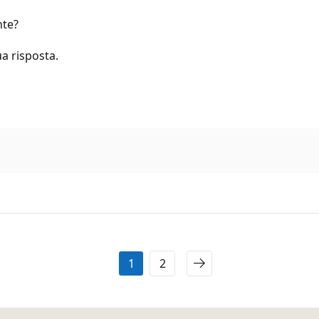
nte?
ua risposta.
1
2