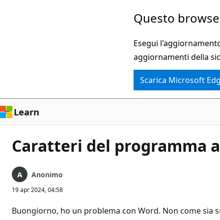
Ignora
Questo browser
e
passa
Esegui l'aggiornamento 
al
aggiornamenti della si
contenuto
Scarica Microsoft Ed
principale
Learn
Caratteri del programma 
Anonimo
19 apr 2024, 04:58
Buongiorno, ho un problema con Word. Non come sia succ