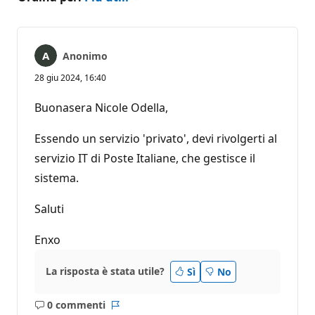
Anonimo
28 giu 2024, 16:40
Buonasera Nicole Odella,
Essendo un servizio 'privato', devi rivolgerti al
servizio IT di Poste Italiane, che gestisce il
sistema.
Saluti
Enxo
La risposta è stata utile?
Sì
No
0 commenti
Nessun
Report