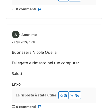
0 commenti
Nessun
Report
commento
Anonimo
27 giu 2024, 19:03
Buonasera Nicole Odella,
l'allegato è rimasto nel tuo computer.
Saluti
Enxo
La risposta è stata utile?
Sì
No
0 commenti