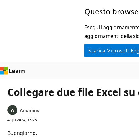
Ignora
Questo browser
e
passa
Esegui l'aggiornamento 
al
aggiornamenti della si
contenuto
Scarica Microsoft Ed
principale
Learn
Collegare due file Excel su
Anonimo
4 giu 2024, 15:25
Buongiorno,