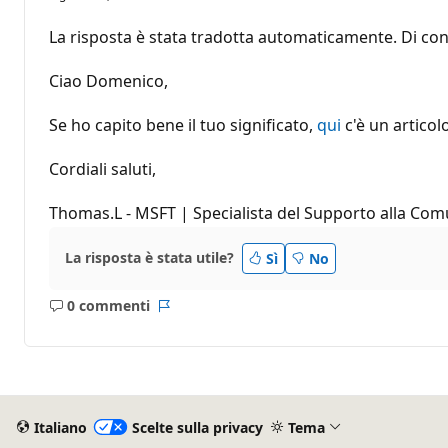
La risposta è stata tradotta automaticamente. Di con
Ciao Domenico,
Se ho capito bene il tuo significato,
qui
c'è un articol
Cordiali saluti,
Thomas.L - MSFT | Specialista del Supporto alla Com
La risposta è stata utile?
Sì
No
0 commenti
Nessun
Report
commento
Italiano
Scelte sulla privacy
Tema