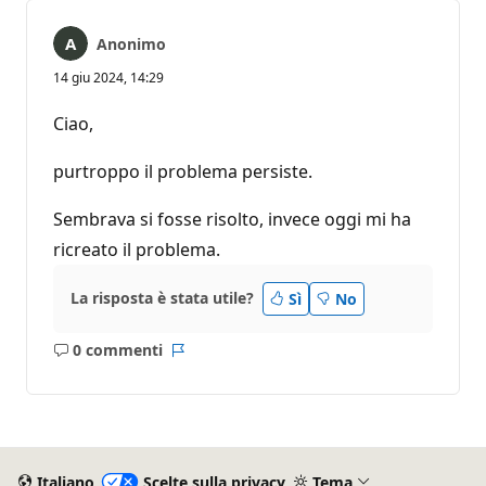
Anonimo
14 giu 2024, 14:29
Ciao,
purtroppo il problema persiste.
Sembrava si fosse risolto, invece oggi mi ha
ricreato il problema.
La risposta è stata utile?
Sì
No
0 commenti
Nessun
Report
commento
Italiano
Scelte sulla privacy
Tema