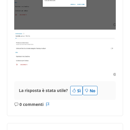
La risposta è stata utile?
Sì
No
0 commenti
Nessun
Report
commento