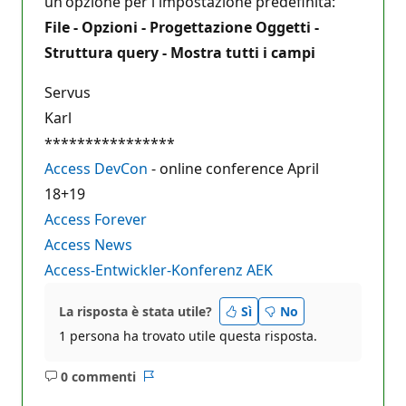
un'opzione per l'impostazione predefinita:
File - Opzioni - Progettazione Oggetti -
Struttura query - Mostra tutti i campi
Servus
Karl
****************
Access DevCon
- online conference April
18+19
Access Forever
Access News
Access-Entwickler-Konferenz AEK
La risposta è stata utile?
Sì
No
1 persona ha trovato utile questa risposta.
0 commenti
Nessun
Report
commento