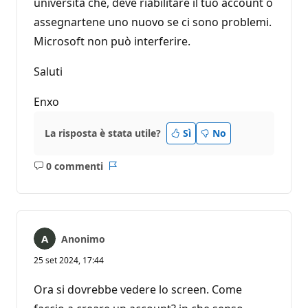
università che, deve riabilitare il tuo account o
assegnartene uno nuovo se ci sono problemi.
Microsoft non può interferire.
Saluti
Enxo
La risposta è stata utile?
Sì
No
0 commenti
Nessun
Report
commento
Anonimo
25 set 2024, 17:44
Ora si dovrebbe vedere lo screen. Come