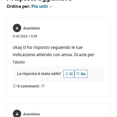
Ordina per:
Più utili
Anonimo
9 ott 2024, 13:39
okay ti ho risposto seguendo le tue
indicazione attendo con ansia. Grazie per
l'aiuto
La risposta è stata utile?
Sì
No
0 commenti
Nessun
Report
commento
Anonimo