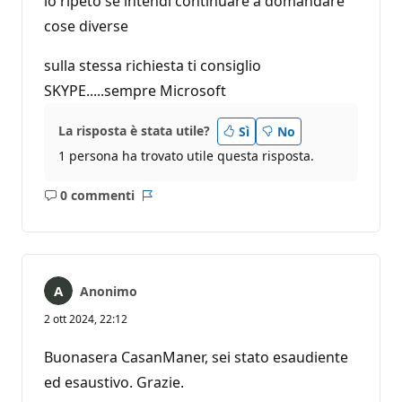
lo ripeto se intendi continuare a domandare
cose diverse
sulla stessa richiesta ti consiglio
SKYPE.....sempre Microsoft
La risposta è stata utile?
Sì
No
1 persona ha trovato utile questa risposta.
0 commenti
Nessun
Report
commento
Anonimo
2 ott 2024, 22:12
Buonasera CasanManer, sei stato esaudiente
ed esaustivo. Grazie.