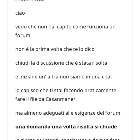
n
t
i
ciao
d
i
r
vedo che non hai capito come funziona un
e
p
forum
u
t
non è la prima volta che te lo dico
a
z
i
chiudi la discussione che è stata risolta
o
n
e
e iniziane un' altra non siamo in una chat
io capisco che ti stai facendo praticamente
fare il file da Casanmaner
ma almeno adeguati alle esigenze del forum.
una domanda una volta risolta si chiude