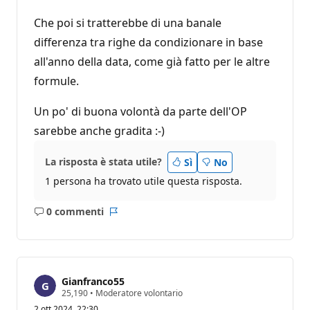
Che poi si tratterebbe di una banale
differenza tra righe da condizionare in base
all'anno della data, come già fatto per le altre
formule.
Un po' di buona volontà da parte dell'OP
sarebbe anche gradita :-)
La risposta è stata utile?
Sì
No
1 persona ha trovato utile questa risposta.
0 commenti
Nessun
Report
commento
Gianfranco55
P
25,190
•
Moderatore volontario
u
2 ott 2024, 22:30