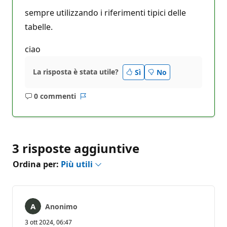
sempre utilizzando i riferimenti tipici delle
tabelle.
ciao
La risposta è stata utile?
Sì
No
0 commenti
Nessun
Report
commento
3 risposte aggiuntive
Ordina per:
Più utili
Anonimo
3 ott 2024, 06:47