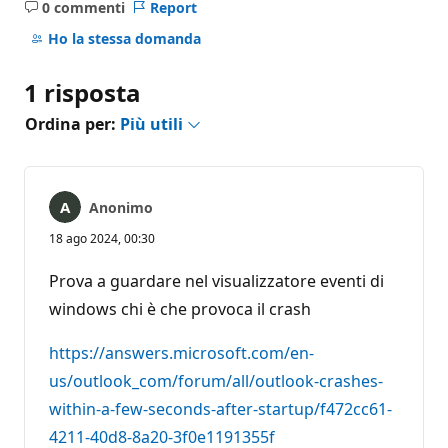
0 commenti
Report
Nessun
commento
Ho la stessa domanda
1 risposta
Ordina per:
Più utili
Anonimo
18 ago 2024, 00:30
Prova a guardare nel visualizzatore eventi di
windows chi è che provoca il crash
https://answers.microsoft.com/en-
us/outlook_com/forum/all/outlook-crashes-
within-a-few-seconds-after-startup/f472cc61-
4211-40d8-8a20-3f0e1191355f