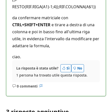
RESTO(RIF.RIGA(A1)-1;4));RIF.COLONNA(A$1))
da confermare matriciale con
CTRL+SHIFT+ENTER
e tirare a destra di una
colonna e poi in basso fino all'ultima riga
utile, in evidenza l'intervallo da modificare per
adattare la formula,
ciao.
La risposta è stata utile?
Sì
No
1 persona ha trovato utile questa risposta.
0 commenti
Nessun
Report
commento
3 risposte aggiuntive