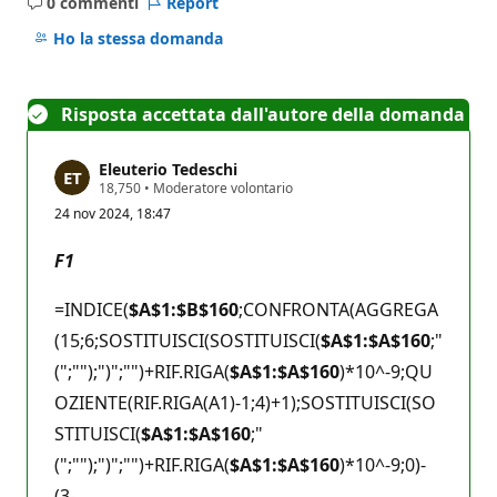
0 commenti
Report
Nessun
commento
Ho la stessa domanda
Risposta accettata dall'autore della domanda
Eleuterio Tedeschi
P
18,750
•
Moderatore volontario
u
24 nov 2024, 18:47
n
t
i
F1
d
i
r
=INDICE(
$A$1:$B$160
;CONFRONTA(AGGREGA
e
p
(15;6;SOSTITUISCI(SOSTITUISCI(
$A$1:$A$160
;"
u
(";"");")";"")+RIF.RIGA(
$A$1:$A$160
)*10^-9;QU
t
a
OZIENTE(RIF.RIGA(A1)-1;4)+1);SOSTITUISCI(SO
z
i
STITUISCI(
$A$1:$A$160
;"
o
n
(";"");")";"")+RIF.RIGA(
$A$1:$A$160
)*10^-9;0)-
e
(3-