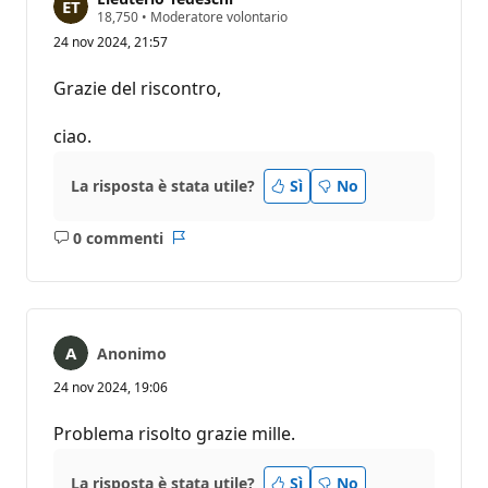
P
18,750
•
Moderatore volontario
u
24 nov 2024, 21:57
n
t
i
Grazie del riscontro,
d
i
r
ciao.
e
p
u
La risposta è stata utile?
Sì
No
t
a
z
0 commenti
i
Nessun
Report
o
commento
n
e
Anonimo
24 nov 2024, 19:06
Problema risolto grazie mille.
La risposta è stata utile?
Sì
No