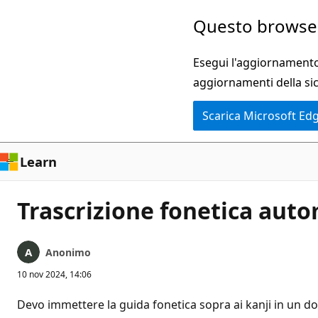
Ignora
Questo browser
e
passa
Esegui l'aggiornamento 
al
aggiornamenti della si
contenuto
Scarica Microsoft Ed
principale
Learn
Trascrizione fonetica auto
Anonimo
10 nov 2024, 14:06
Devo immettere la guida fonetica sopra ai kanji in un 