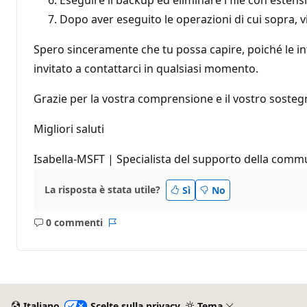
Dopo aver eseguito le operazioni di cui sopra, v
Spero sinceramente che tu possa capire, poiché le inf
invitato a contattarci in qualsiasi momento.
Grazie per la vostra comprensione e il vostro sosteg
Migliori saluti
Isabella-MSFT | Specialista del supporto della comm
La risposta è stata utile?
Sì
No
0 commenti
Nessun
Report
commento
Italiano
Scelte sulla privacy
Tema