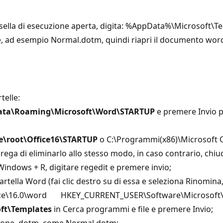
asella di esecuzione aperta, digita: %AppData%\Microsoft\Te
ile, ad esempio Normal.dotm, quindi riapri il documento wor
rtelle:
ata\Roaming\Microsoft\Word\STARTUP
e premere Invio per
e\root\Office16\STARTUP
o C:\Programmi(x86)\Microsoft Of
 prega di eliminarlo allo stesso modo, in caso contrario, ch
indows + R, digitare regedit e premere invio;
a cartella Word (fai clic destro su di essa e seleziona Ri
ice\16.0\word HKEY_CURRENT_USER\Software\Microsoft
ft\Templates
in Cerca programmi e file e premere Invio;
ensione .dotm, come Normal.dotm;