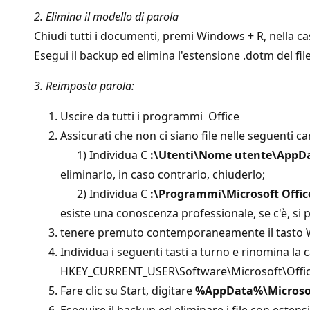
2. Elimina il modello di parola
Chiudi tutti i documenti, premi Windows + R, nella c
Esegui il backup ed elimina l'estensione .dotm del f
3. Reimposta parola:
Uscire da tutti i programmi Office
Assicurati che non ci siano file nelle seguenti ca
1) Individua C
:\Utenti\Nome utente\AppD
eliminarlo, in caso contrario, chiuderlo;
2) Individua C
:\Programmi\Microsoft Offic
esiste una conoscenza professionale, se c'è, si
tenere premuto contemporaneamente il tasto W
Individua i seguenti tasti a turno e rinomina l
HKEY_CURRENT_USER\Software\Microsoft\Off
Fare clic su Start, digitare
%AppData%\Microso
Eseguire il backup ed eliminare i file con est