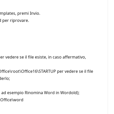
mplates, premi Invio.
d per riprovare.
 vedere se il file esiste, in caso affermativo,
fice\root\Office16\STARTUP per vedere se il file
iuderlo;
nomina, ad esempio Rinomina Word in Wordold);
\Office\word