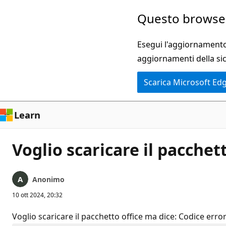
Ignora
Questo browser
e
passa
Esegui l'aggiornamento 
al
aggiornamenti della si
contenuto
Scarica Microsoft Ed
principale
Learn
Voglio scaricare il pacchet
Anonimo
10 ott 2024, 20:32
Voglio scaricare il pacchetto office ma dice: Codice erro