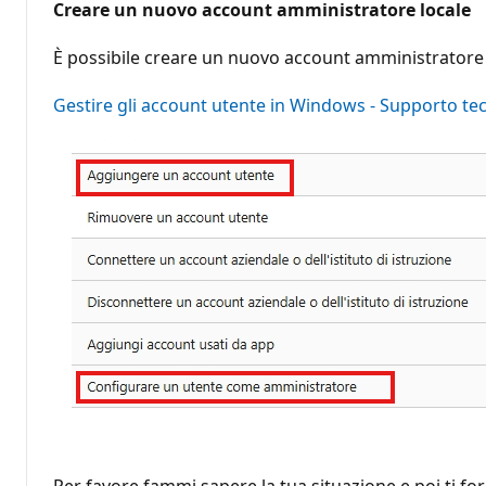
Creare un nuovo account amministratore locale
È possibile creare un nuovo account amministratore l
Gestire gli account utente in Windows - Supporto te
Per favore fammi sapere la tua situazione e poi ti for