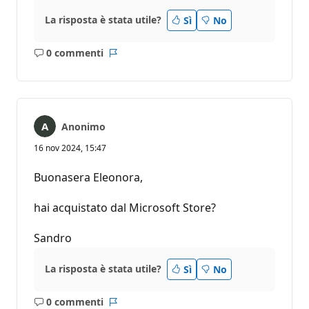
La risposta è stata utile?
Sì
No
0 commenti
Nessun
Report
commento
Anonimo
16 nov 2024, 15:47
Buonasera Eleonora,
hai acquistato dal Microsoft Store?
Sandro
La risposta è stata utile?
Sì
No
0 commenti
Nessun
Report