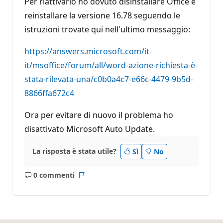
Per riattivarlo ho dovuto disinstallare Office e
reinstallare la versione 16.78 seguendo le
istruzioni trovate qui nell'ultimo messaggio:
https://answers.microsoft.com/it-
it/msoffice/forum/all/word-azione-richiesta-è-
stata-rilevata-una/c0b0a4c7-e66c-4479-9b5d-
8866ffa672c4
Ora per evitare di nuovo il problema ho
disattivato Microsoft Auto Update.
La risposta è stata utile?
Sì
No
0 commenti
Nessun
Report
commento