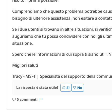
risolto il prima possibile.
Comprendiamo che questo problema potrebbe causare 
bisogno di ulteriore assistenza, non esitare a contat
Se i due utenti si trovano in altre situazioni, si veri
auguriamo che tu possa condividere con noi gli ultimi
situazione.
Spero che le informazioni di cui sopra ti siano utili.
Migliori saluti
Tracy - MSFT | Specialista del supporto della commu
La risposta è stata utile?
Sì
No
0 commenti
Nessun
Report
commento