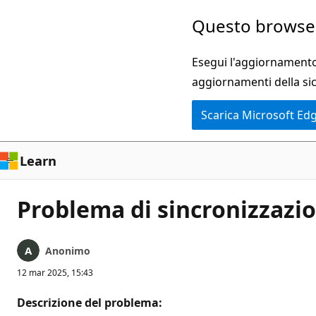
Ignora
Questo browser
e
passa
Esegui l'aggiornamento 
al
aggiornamenti della si
contenuto
Scarica Microsoft Ed
principale
Learn
Problema di sincronizzazi
Anonimo
12 mar 2025, 15:43
Descrizione del problema: