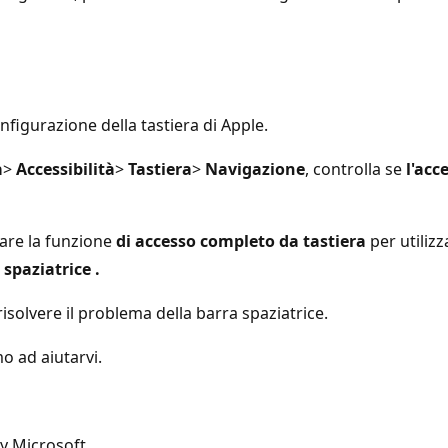
figurazione della tastiera di Apple.
a
>
Accessibilità
>
Tastiera
>
Navigazione
, controlla se
l'acc
tare la funzione
di accesso completo da tastiera
per utilizz
 spaziatrice
.
risolvere il problema della barra spaziatrice.
o ad aiutarvi.
ty Microsoft