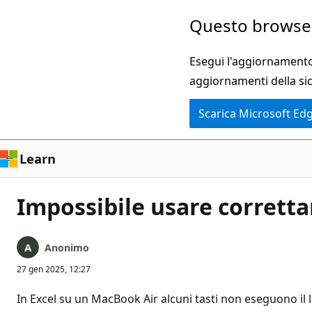
Ignora
Questo browser
e
passa
Esegui l'aggiornamento 
al
aggiornamenti della si
contenuto
Scarica Microsoft Ed
principale
Learn
Impossibile usare corretta
Anonimo
27 gen 2025, 12:27
In Excel su un MacBook Air alcuni tasti non eseguono il l