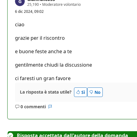
P
25,190
•
Moderatore volontario
u
6 dic 2024, 09:02
n
t
i
ciao
d
i
r
grazie per il riscontro
e
p
u
e buone feste anche a te
t
a
z
gentilmente chiudi la discussione
i
o
ci faresti un gran favore
n
e
La risposta è stata utile?
Sì
No
0 commenti
Nessun
Report
commento
Risposta accettata dall'autore della domanda