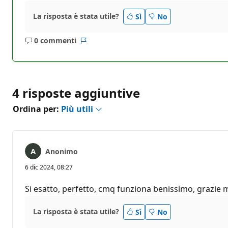
La risposta è stata utile?
Sì
No
0 commenti
Nessun
Report
commento
4 risposte aggiuntive
Ordina per:
Più utili
Anonimo
6 dic 2024, 08:27
Si esatto, perfetto, cmq funziona benissimo, grazie mi
La risposta è stata utile?
Sì
No