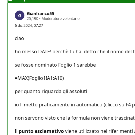
Gianfranco55
P
25,190
•
Moderatore volontario
u
6 dic 2024, 07:27
n
t
i
ciao
d
i
r
ho messo DATE! perchè tu hai detto che il nome del 
e
p
u
se fosse nominato Foglio 1 sarebbe
t
a
z
=MAX(Foglio1!A1:A10)
i
o
per quanto riguarda gli assoluti
n
e
io li metto praticamente in automatico (clicco su F4 
non servono visto che la formula non viene trascina
Il
punto esclamativo
viene utilizzato nei riferimenti a