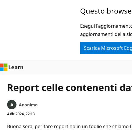
Ignora
Questo browser
e
passa
Esegui l'aggiornamento 
al
aggiornamenti della si
contenuto
Scarica Microsoft Ed
principale
Learn
Report celle contenenti da
Anonimo
4 dic 2024, 22:13
Buona sera, per fare report ho in un foglio che chiamo DA