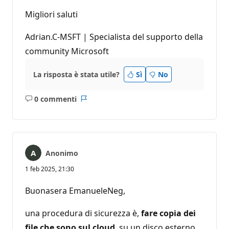
Migliori saluti
Adrian.C-MSFT | Specialista del supporto della
community Microsoft
La risposta è stata utile?
Sì
No
0 commenti
Nessun
Report
commento
Anonimo
1 feb 2025, 21:30
Buonasera EmanueleNeg,
una procedura di sicurezza è,
fare copia dei
file che sono sul cloud
, su un disco esterno.