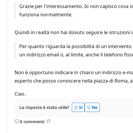
i
Grazie per l'interessamento. Io non capisco cosa si
d
i
funziona normalmente.
r
e
p
u
Quindi in realtà non hai dovuto seguire le istruzioni i
t
a
z
Per quanto riguarda la possibilità di un intervento
i
o
un indirizzo email o, al limite, anche il telefono fiss
n
e
Non è opportuno indicare in chiaro un indirizzo e-ma
esperto che posso conoscere nella piazza di Roma, al
Ciao.
La risposta è stata utile?
Sì
No
0 commenti
Nessun
Report
commento