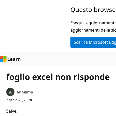
Ignora
Questo browser
e
passa
Esegui l'aggiornamento 
al
aggiornamenti della si
contenuto
Scarica Microsoft Ed
principale
Learn
foglio excel non risponde
Anonimo
7 gen 2025, 20:20
Salve,