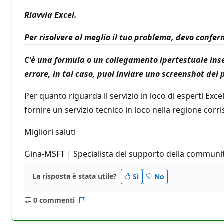
Riavvia Excel.
Per risolvere al meglio il tuo problema, devo confe
C'è una formula o un collegamento ipertestuale inserit
errore, in tal caso, puoi inviare uno screenshot del
Per quanto riguarda il servizio in loco di esperti Ex
fornire un servizio tecnico in loco nella regione cor
Migliori saluti
Gina-MSFT | Specialista del supporto della communi
La risposta è stata utile?
Sì
No
0 commenti
Nessun
Report
commento