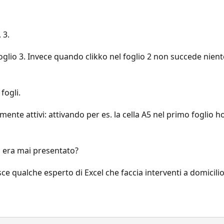
 3.
oglio 3. Invece quando clikko nel foglio 2 non succede niente..
fogli.
ente attivi: attivando per es. la cella A5 nel primo foglio ho
i era mai presentato?
e qualche esperto di Excel che faccia interventi a domicili