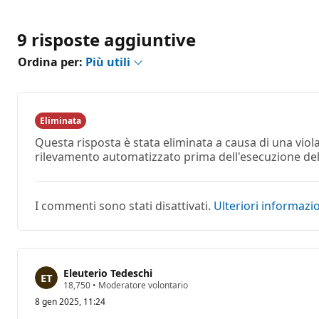
9 risposte aggiuntive
Ordina per:
Più utili
Eliminata
Questa risposta è stata eliminata a causa di una vio
rilevamento automatizzato prima dell'esecuzione dell'
I commenti sono stati disattivati.
Ulteriori informazi
Eleuterio Tedeschi
P
18,750
•
Moderatore volontario
u
8 gen 2025, 11:24
n
t