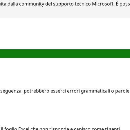
a dalla community del supporto tecnico Microsoft. È possib
seguenza, potrebbero esserci errori grammaticali o parole i
l foglio Excel che non risponde e capisco come ti senti.