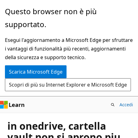
Ignora
Questo browser non è più
e
supportato.
passa
al
Esegui l'aggiornamento a Microsoft Edge per sfruttare
contenuto
i vantaggi di funzionalità più recenti, aggiornamenti
principale
della sicurezza e supporto tecnico.
Scarica Microsoft Edge
Scopri di più su Internet Explorer e Microsoft Edge
Learn
Accedi
in onedrive, cartella
vault non si aprono piu