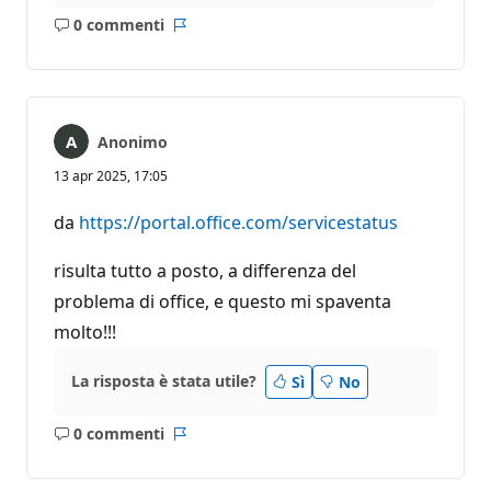
0 commenti
Nessun
Report
commento
Anonimo
13 apr 2025, 17:05
da
https://portal.office.com/servicestatus
risulta tutto a posto, a differenza del
problema di office, e questo mi spaventa
molto!!!
La risposta è stata utile?
Sì
No
0 commenti
Nessun
Report
commento