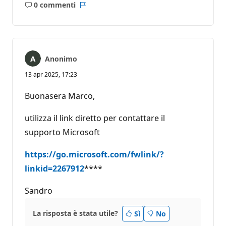
0 commenti
Nessun
Report
commento
Anonimo
13 apr 2025, 17:23
Buonasera Marco,
utilizza il link diretto per contattare il
supporto Microsoft
https://go.microsoft.com/fwlink/?
linkid=2267912
****
Sandro
La risposta è stata utile?
Sì
No