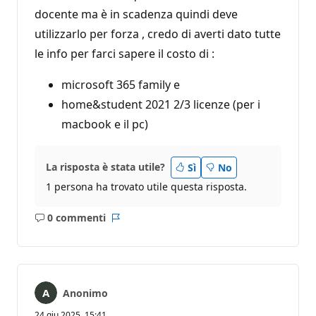
docente ma è in scadenza quindi deve
utilizzarlo per forza , credo di averti dato tutte
le info per farci sapere il costo di :
microsoft 365 family e
home&student 2021 2/3 licenze (per i
macbook e il pc)
La risposta è stata utile?
Sì
No
1 persona ha trovato utile questa risposta.
0 commenti
Nessun
Report
commento
Anonimo
24 giu 2025, 15:41