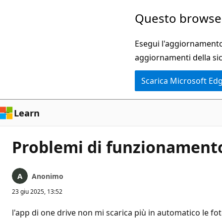
Ignora
Questo browser
e
passa
Esegui l'aggiornamento 
al
aggiornamenti della si
contenuto
Scarica Microsoft Ed
principale
Learn
Problemi di funzionamento
Anonimo
23 giu 2025, 13:52
l'app di one drive non mi scarica più in automatico le fot