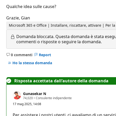
Qualche idea sulle cause?
Grazie, Gian
Microsoft 365 e Office | Installare, riscattare, attivare | Per la
Domanda bloccata.
Questa domanda è stata eseguit
commenti o risposte o seguire la domanda.
0 commenti
Report
Nessun
commento
Ho la stessa domanda
Risposta accettata dall'autore della domanda
Gunasekar N
P
74,020
•
Consulente indipendente
u
17 mag 2025, 14:08
n
t
i
Per assistere i nostri utenti, ci avvaliamo di un servi