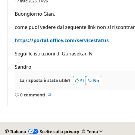
17 mag 2025, 14:26
Buongiorno Gian,
come puoi vedere dal seguente link non si riscontr
https://portal.office.com/servicestatus
Segui le istruzioni di Gunasekar_N
Sandro
La risposta è stata utile?
Sì
No
0 commenti
Nessun
Report
commento
Italiano
Scelte sulla privacy
Tema