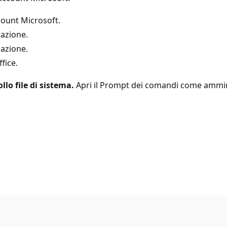
count Microsoft.
llazione.
lazione.
fice.
llo file di sistema.
Apri il Prompt dei comandi come amminis