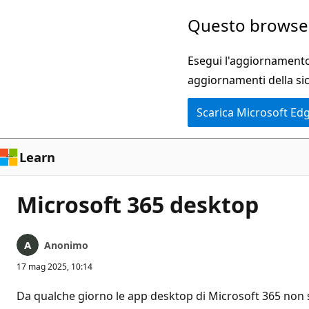
Ignora
Questo browser
e
passa
Esegui l'aggiornamento 
al
aggiornamenti della si
contenuto
Scarica Microsoft Ed
principale
Learn
Microsoft 365 desktop
Anonimo
17 mag 2025, 10:14
Da qualche giorno le app desktop di Microsoft 365 non 