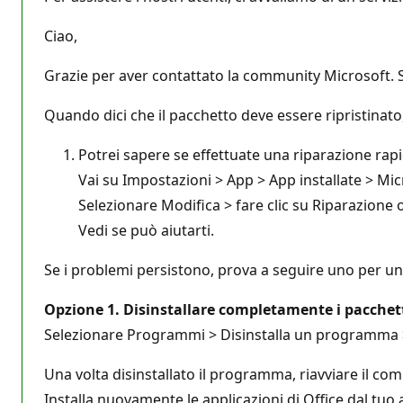
d
i
r
Ciao,
e
p
u
Grazie per aver contattato la community Microsoft. Sa
t
a
z
Quando dici che il pacchetto deve essere ripristinato,
i
o
Potrei sapere se effettuate una riparazione rapi
n
e
Vai su Impostazioni > App > App installate > Mic
Selezionare Modifica > fare clic su Riparazione o
Vedi se può aiutarti.
Se i problemi persistono, prova a seguire uno per uno 
Opzione 1. Disinstallare completamente i pacchetti
Selezionare Programmi > Disinstalla un programma > M
Una volta disinstallato il programma, riavviare il com
Installa nuovamente le applicazioni di Office dal tuo