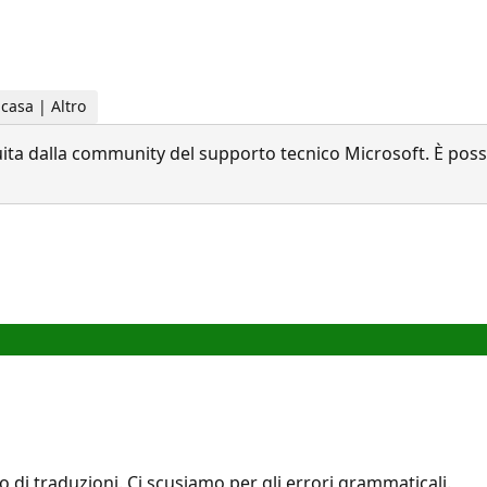
 casa | Altro
a dalla community del supporto tecnico Microsoft. È possib
zio di traduzioni. Ci scusiamo per gli errori grammaticali.