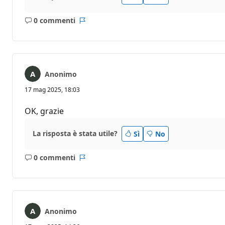
0 commenti
Nessun
Report
commento
Anonimo
17 mag 2025, 18:03
OK, grazie
La risposta è stata utile?
Sì
No
0 commenti
Nessun
Report
commento
Anonimo