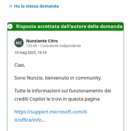
commento
Ho la stessa domanda
Risposta accettata dall'autore della domanda
Nunziante Citro
P
139.6K
•
Consulente indipendente
u
10 mag 2025, 16:14
n
t
i
Ciao,
d
i
r
Sono Nunzio, benvenuto in community.
e
p
u
Tutte le informazioni sul funzionamento dei
t
crediti Copilot le trovi in questa pagina
a
z
i
https://support.microsoft.com/it-
o
n
it/office/info...
e