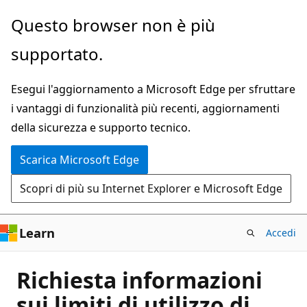
Ignora
Questo browser non è più
e
supportato.
passa
al
Esegui l'aggiornamento a Microsoft Edge per sfruttare
contenuto
i vantaggi di funzionalità più recenti, aggiornamenti
principale
della sicurezza e supporto tecnico.
Scarica Microsoft Edge
Scopri di più su Internet Explorer e Microsoft Edge
Learn
Accedi
Richiesta informazioni
sui limiti di utilizzo di