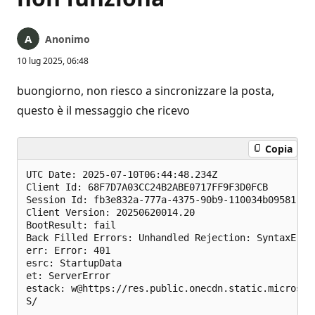
Anonimo
10 lug 2025, 06:48
buongiorno, non riesco a sincronizzare la posta,
questo è il messaggio che ricevo
Copia
UTC Date: 2025-07-10T06:44:48.234Z

Client Id: 68F7D7A03CC24B2ABE0717FF9F3D0FCB

Session Id: fb3e832a-777a-4375-90b9-110034b09581

Client Version: 20250620014.20

BootResult: fail

Back Filled Errors: Unhandled Rejection: SyntaxErro
err: Error: 401

esrc: StartupData

et: ServerError

estack: w@https://res.public.onecdn.static.microsof