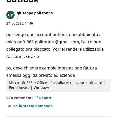
giuseppe poli tonna
P
0
u
27 lug 2025, 14:46
n
t
i
posseggo due account outlook uno abbbinato a
d
i
microsoft 365 politonna @gmail.com, l'altro non
r
collegato ora bloccato. Vorrei rendere utilizzabile
e
p
l'account. Grazie
u
t
a
ps, devo chiedere cambio intestazione fattura
z
i
emessa oggi da privato ad azienda
o
n
Microsoft 365 e Office | Installare, riscattare, attivare |
e
Per il lavoro | Windows
0 commenti
Report
Nessun
commento
Ho la stessa domanda