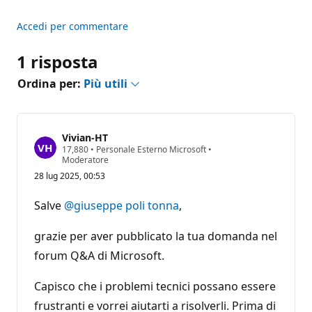
Accedi per commentare
1 risposta
Ordina per:
Più utili
Vivian-HT
P
17,880
•
Personale Esterno Microsoft
•
u
Moderatore
n
28 lug 2025, 00:53
t
i
d
Salve
@giuseppe poli tonna
,
i
r
e
grazie per aver pubblicato la tua domanda nel
p
u
forum Q&A di Microsoft.
t
a
Capisco che i problemi tecnici possano essere
z
i
frustranti e vorrei aiutarti a risolverli. Prima di
o