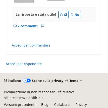
La risposta è stata utile?
Sì
No
2 commenti
Mostra
Report
i
commenti
per
Accedi per commentare
questo
risposta
Accedi per rispondere
Italiano
Scelte sulla privacy
Tema
Dichiarazione di non responsabilità relativa
all'intelligenza artificiale
Versioni precedenti
Blog
Collabora
Privacy