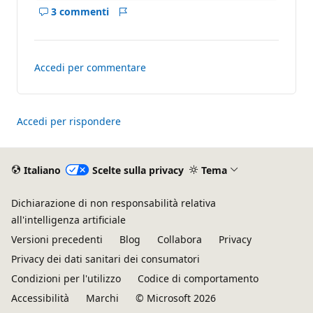
3 commenti
Mostra
Report
i
commenti
per
Accedi per commentare
questo
risposta
Accedi per rispondere
Italiano
Scelte sulla privacy
Tema
Dichiarazione di non responsabilità relativa
all'intelligenza artificiale
Versioni precedenti
Blog
Collabora
Privacy
Privacy dei dati sanitari dei consumatori
Condizioni per l'utilizzo
Codice di comportamento
Accessibilità
Marchi
© Microsoft 2026