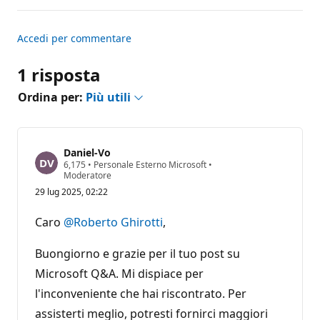
Accedi per commentare
1 risposta
Ordina per:
Più utili
Daniel-Vo
P
6,175
•
Personale Esterno Microsoft
•
u
Moderatore
n
29 lug 2025, 02:22
t
i
d
Caro
@Roberto Ghirotti
,
i
r
e
Buongiorno e grazie per il tuo post su
p
u
Microsoft Q&A. Mi dispiace per
t
l'inconveniente che hai riscontrato. Per
a
z
assisterti meglio, potresti fornirci maggiori
i