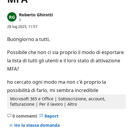
Roberto Ghirotti
P
0
u
28 lug 2025, 11:57
n
t
i
Buongiorno a tutti,
d
i
r
Possibile che non ci sia proprio il modo di esportare
e
p
la lista di tutti gli utenti e il loro stato di attivazione
u
MFA?
t
a
z
ho cercato ogni modo ma non c'è proprio la
i
o
possibilità di farlo, mi sembra incredibile
n
e
Microsoft 365 e Office | Sottoscrizione, account,
fatturazione | Per il lavoro | Altro
0 commenti
Report
Nessun
commento
Ho la stessa domanda