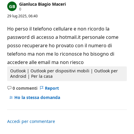
Gianluca Biagio Maceri
P
0
u
29 lug 2025, 06:40
n
t
i
Ho perso il telefono cellulare e non ricordo la
d
i
password di accesso a hotmail.it personale come
r
posso recuperare ho provato con il numero di
e
p
telefono ma non me lo riconosce ho bisogno di
u
t
accedere alle email ma non riesco
a
z
Outlook | Outlook per dispositivi mobili | Outlook per
i
Android | Per la casa
o
n
e
0 commenti
Report
Nessun
commento
Ho la stessa domanda
Accedi per commentare