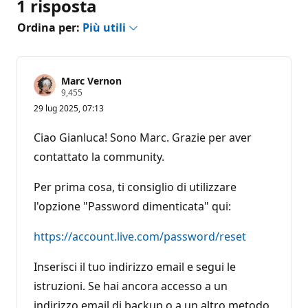
1 risposta
Ordina per:
Più utili
Marc Vernon
P
9,455
u
29 lug 2025, 07:13
n
t
i
Ciao Gianluca! Sono Marc. Grazie per aver
d
i
contattato la community.
r
e
p
Per prima cosa, ti consiglio di utilizzare
u
l'opzione "Password dimenticata" qui:
t
a
z
https://account.live.com/password/reset
i
o
n
Inserisci il tuo indirizzo email e segui le
e
istruzioni. Se hai ancora accesso a un
indirizzo email di backup o a un altro metodo