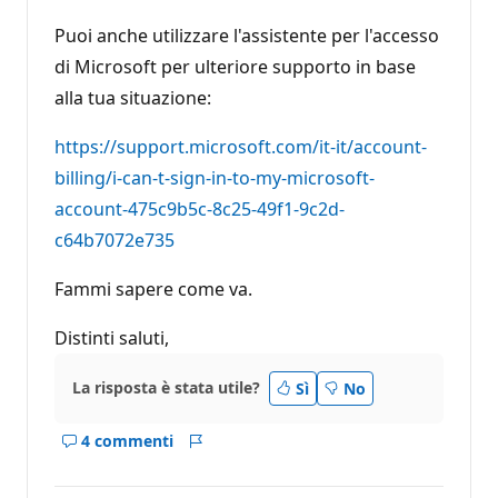
Puoi anche utilizzare l'assistente per l'accesso
di Microsoft per ulteriore supporto in base
alla tua situazione:
https://support.microsoft.com/it-it/account-
billing/i-can-t-sign-in-to-my-microsoft-
account-475c9b5c-8c25-49f1-9c2d-
c64b7072e735
Fammi sapere come va.
Distinti saluti,
La risposta è stata utile?
Sì
No
4 commenti
Mostra
Report
i
commenti