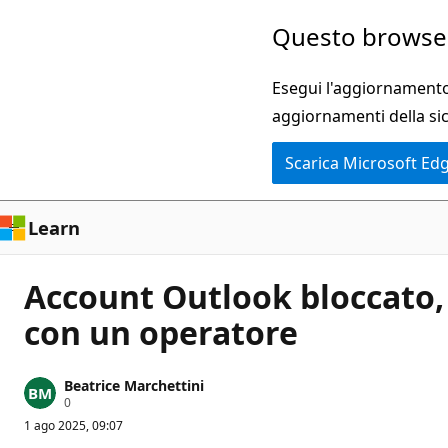
Ignora
Questo browser
e
passa
Esegui l'aggiornamento 
al
aggiornamenti della si
contenuto
Scarica Microsoft Ed
principale
Learn
Account Outlook bloccato,
con un operatore
Beatrice Marchettini
P
0
u
1 ago 2025, 09:07
n
t