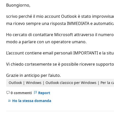
i
Buongiorno,
d
i
r
scrivo perché il mio account Outlook è stato improvvisam
e
p
ma ricevo sempre una risposta IMMEDIATA e automatica ch
u
t
Ho cercato di contattare Microsoft attraverso il numero
a
z
modo a parlare con un operatore umano.
i
o
n
L’account contiene email personali IMPORTANTI e la situ
e
Vi chiedo cortesemente se è possibile ricevere supporto
Grazie in anticipo per l’aiuto.
Outlook | Windows | Outlook classico per Windows | Per la c
0 commenti
Report
Nessun
commento
Ho la stessa domanda