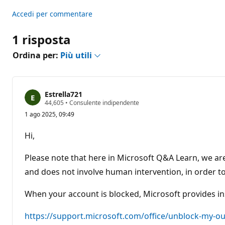
Accedi per commentare
1 risposta
Ordina per:
Più utili
Estrella721
P
44,605
•
Consulente indipendente
u
1 ago 2025, 09:49
n
t
i
Hi,
d
i
r
Please note that here in Microsoft Q&A Learn, we are
e
p
and does not involve human intervention, in order t
u
t
When your account is blocked, Microsoft provides in
a
z
i
https://support.microsoft.com/office/unblock-my-
o
n