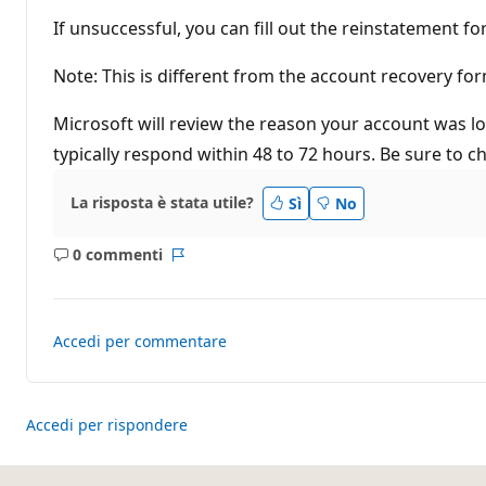
e
If unsuccessful, you can fill out the reinstatement f
Note: This is different from the account recovery for
Microsoft will review the reason your account was loc
typically respond within 48 to 72 hours. Be sure to 
La risposta è stata utile?
Sì
No
0 commenti
Nessun
Report
commento
Accedi per commentare
Accedi per rispondere