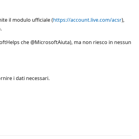
e il modulo ufficiale (
https://account.live.com/acsr
),
.
osoftHelps che @MicrosoftAiuta), ma non riesco in nessun
ire i dati necessari.