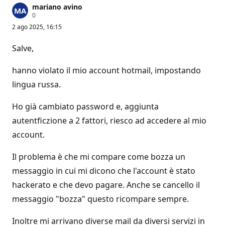
mariano avino
P
0
u
2 ago 2025, 16:15
n
t
i
Salve,
d
i
r
hanno violato il mio account hotmail, impostando
e
p
lingua russa.
u
t
Ho già cambiato password e, aggiunta
a
z
autentficzione a 2 fattori, riesco ad accedere al mio
i
o
account.
n
e
Il problema è che mi compare come bozza un
messaggio in cui mi dicono che l'account è stato
hackerato e che devo pagare. Anche se cancello il
messaggio "bozza" questo ricompare sempre.
Inoltre mi arrivano diverse mail da diversi servizi in