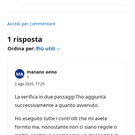
Accedi per commentare
1 risposta
Ordina per:
Più utili
mariano avino
P
0
u
2 ago 2025, 17:25
n
t
i
La verifica in due passaggi l’ho aggiunta
d
i
successivamente a quanto avvenuto.
r
e
p
Ho eseguito tutte i controlli che mi avete
u
fornito ma, nonostante non ci siano regole o
t
a