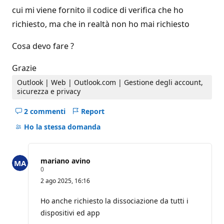
cui mi viene fornito il codice di verifica che ho
richiesto, ma che in realtà non ho mai richiesto
Cosa devo fare ?
Grazie
Outlook | Web | Outlook.com | Gestione degli account,
sicurezza e privacy
2 commenti
Report
Nascondi
i
Ho la stessa domanda
commenti
per
questo
mariano avino
domanda
P
0
u
2 ago 2025, 16:16
n
t
i
Ho anche richiesto la dissociazione da tutti i
d
dispositivi ed app
i
r