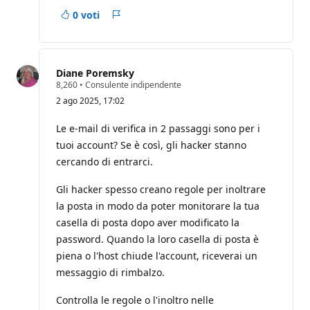
e
0 voti
p
Report
u
t
a
z
i
Diane Poremsky
o
P
8,260
•
Consulente indipendente
n
u
e
2 ago 2025, 17:02
n
t
i
Le e-mail di verifica in 2 passaggi sono per i
d
tuoi account? Se è così, gli hacker stanno
i
r
cercando di entrarci.
e
p
u
Gli hacker spesso creano regole per inoltrare
t
la posta in modo da poter monitorare la tua
a
z
casella di posta dopo aver modificato la
i
password. Quando la loro casella di posta è
o
n
piena o l'host chiude l'account, riceverai un
e
messaggio di rimbalzo.
Controlla le regole o l'inoltro nelle