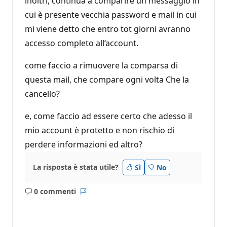
inoltri, continua a comparire un messaggio in
z
i
cui è presente vecchia password e mail in cui
o
n
mi viene detto che entro tot giorni avranno
e
accesso completo all’account.
come faccio a rimuovere la comparsa di
questa mail, che compare ogni volta Che la
cancello?
e, come faccio ad essere certo che adesso il
mio account è protetto e non rischio di
perdere informazioni ed altro?
La risposta è stata utile?
Sì
No
0 commenti
Nessun
Report
commento