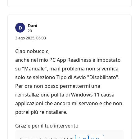
Dani
P
20
u
3 ago 2025, 06:03
n
t
i
Ciao nobuco c,
d
i
anche nel mio PC App Readiness è impostato
r
su "Manuale", ma il problema non si verifica
e
p
solo se seleziono Tipo di Avvio "Disabilitato".
u
t
Per ora non posso permettermi una
a
z
reinstallazione pulita di Windows 11 causa
i
o
applicazioni che ancora mi servono e che non
n
e
potrei più reinstallare.
Grazie per il tuo intervento