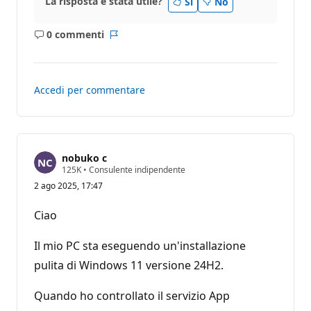
La risposta è stata utile?
Sì
No
0 commenti
Nessun
Report
commento
Accedi per commentare
nobuko c
P
125K
•
Consulente indipendente
u
2 ago 2025, 17:47
n
t
i
Ciao
d
i
r
Il mio PC sta eseguendo un'installazione
e
p
pulita di Windows 11 versione 24H2.
u
t
Quando ho controllato il servizio App
a
z