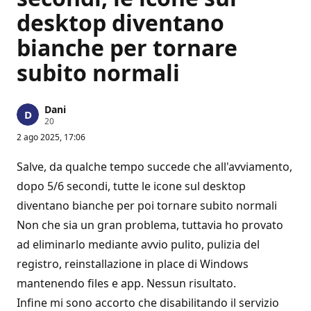
desktop diventano
bianche per tornare
subito normali
Dani
P
20
u
2 ago 2025, 17:06
n
t
i
Salve, da qualche tempo succede che all'avviamento,
d
i
dopo 5/6 secondi, tutte le icone sul desktop
r
diventano bianche per poi tornare subito normali
e
p
Non che sia un gran problema, tuttavia ho provato
u
t
ad eliminarlo mediante avvio pulito, pulizia del
a
z
registro, reinstallazione in place di Windows
i
o
mantenendo files e app. Nessun risultato.
n
e
Infine mi sono accorto che disabilitando il servizio