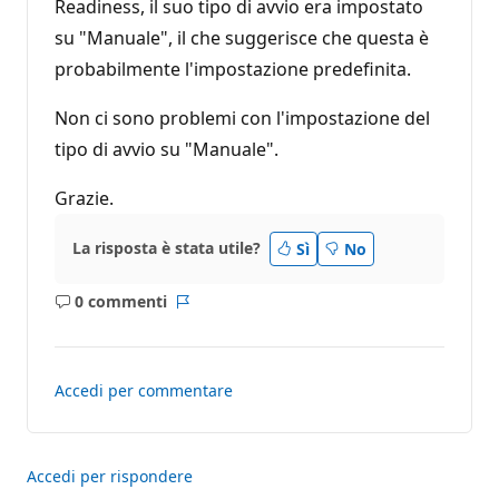
Readiness, il suo tipo di avvio era impostato
i
o
su "Manuale", il che suggerisce che questa è
n
e
probabilmente l'impostazione predefinita.
Non ci sono problemi con l'impostazione del
tipo di avvio su "Manuale".
Grazie.
La risposta è stata utile?
Sì
No
0 commenti
Nessun
Report
commento
Accedi per commentare
Accedi per rispondere