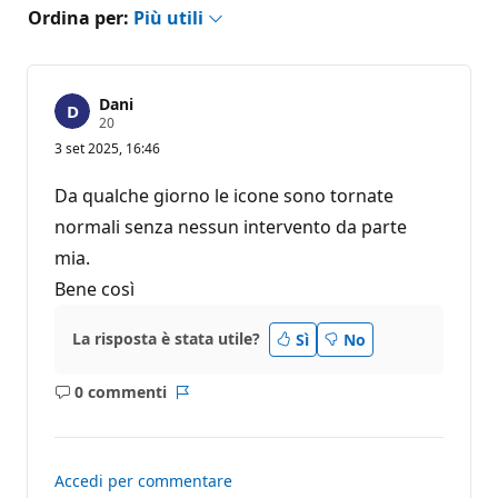
Ordina per:
Più utili
Dani
P
20
u
3 set 2025, 16:46
n
t
i
Da qualche giorno le icone sono tornate
d
i
normali senza nessun intervento da parte
r
mia.
e
p
Bene così
u
t
a
La risposta è stata utile?
z
Sì
No
i
o
n
0 commenti
Nessun
Report
e
commento
Accedi per commentare