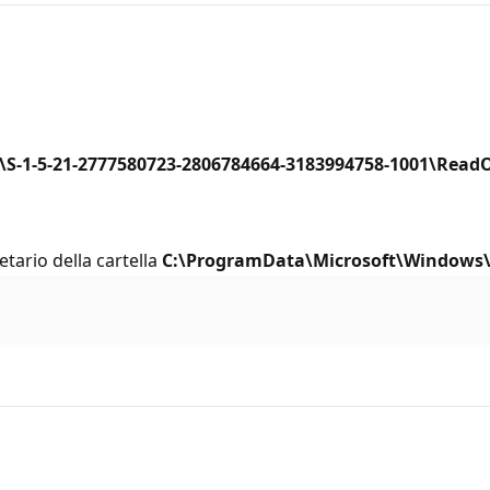
-1-5-21-2777580723-2806784664-3183994758-1001\Read
etario della cartella
C:\ProgramData\Microsoft\Windows