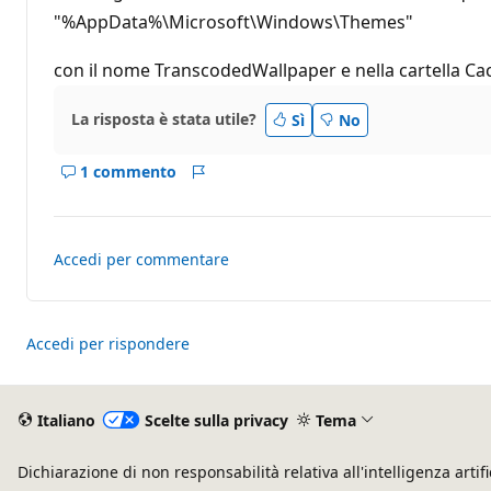
t
"%AppData%\Microsoft\Windows\Themes"
a
z
i
con il nome TranscodedWallpaper e nella cartella Ca
o
n
e
La risposta è stata utile?
Sì
No
1 commento
Mostra
Report
i
commenti
per
Accedi per commentare
questo
risposta
Accedi per rispondere
Italiano
Scelte sulla privacy
Tema
Dichiarazione di non responsabilità relativa all'intelligenza artifi