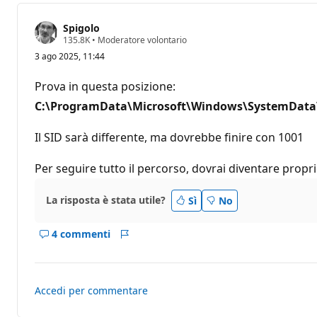
Spigolo
P
135.8K
•
Moderatore volontario
u
3 ago 2025, 11:44
n
t
i
Prova in questa posizione:
d
i
C:\ProgramData\Microsoft\Windows\SystemData\S
r
e
p
Il SID sarà differente, ma dovrebbe finire con 1001
u
t
Per seguire tutto il percorso, dovrai diventare propri
a
z
i
o
La risposta è stata utile?
Sì
No
n
e
4 commenti
Mostra
Report
i
commenti
per
Accedi per commentare
questo
risposta