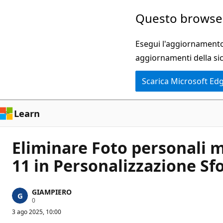
Ignora
Questo browser
e
passa
Esegui l'aggiornamento 
al
aggiornamenti della si
contenuto
Scarica Microsoft Ed
principale
Learn
Eliminare Foto personali 
11 in Personalizzazione Sf
GIAMPIERO
P
0
u
3 ago 2025, 10:00
n
t