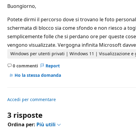
i
Buongiorno,
d
i
r
Potete dirmi il percorso dove si trovano le foto person
e
p
schermata di blocco sia come sfondo e non riesco a togli
u
semplicemente folle che si perdano ore per queste cose
t
a
vengono visualizzate. Vergogna infinita Microsoft davve
z
i
Windows per utenti privati | Windows 11 | Visualizzazione e 
o
n
e
0 commenti
Report
Nessun
commento
Ho la stessa domanda
Accedi per commentare
3 risposte
Ordina per:
Più utili