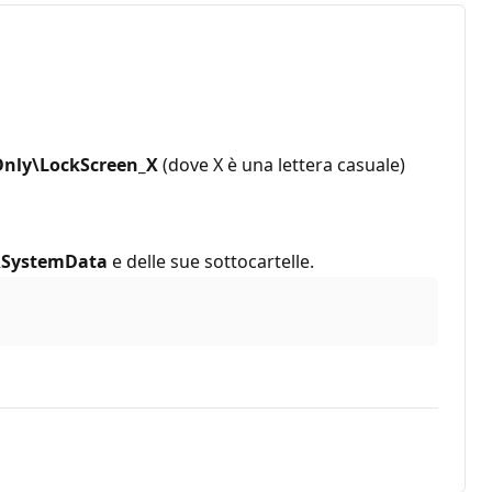
Only\LockScreen_X
(dove X è una lettera casuale)
\SystemData
e delle sue sottocartelle.