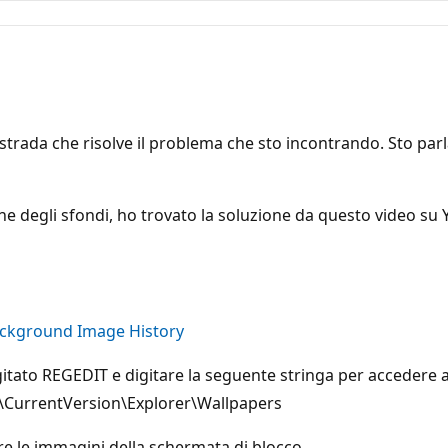
strada che risolve il problema che sto incontrando. Sto parl
egli sfondi, ho trovato la soluzione da questo video su You
ckground Image History
tato REGEDIT e digitare la seguente stringa per accedere ai 
urrentVersion\Explorer\Wallpapers
re le immagini della schermata di blocco.