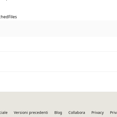
chedFiles
ciale
Versioni precedenti
Blog
Collabora
Privacy
Priv