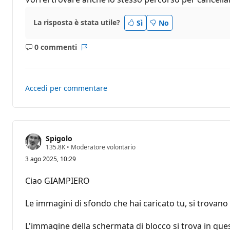
La risposta è stata utile?
Sì
No
0 commenti
Nessun
Report
commento
Accedi per commentare
Spigolo
P
135.8K
•
Moderatore volontario
u
3 ago 2025, 10:29
n
t
i
Ciao GIAMPIERO
d
i
r
Le immagini di sfondo che hai caricato tu, si trovano n
e
p
u
L'immagine della schermata di blocco si trova in que