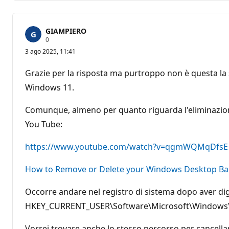
GIAMPIERO
P
0
u
3 ago 2025, 11:41
n
t
i
Grazie per la risposta ma purtroppo non è questa la 
d
i
Windows 11.
r
e
p
Comunque, almeno per quanto riguarda l'eliminazione d
u
You Tube:
t
a
z
https://www.youtube.com/watch?v=qgmWQMqDfsE
i
o
n
How to Remove or Delete your Windows Desktop Ba
e
Occorre andare nel registro di sistema dopo aver digi
HKEY_CURRENT_USER\Software\Microsoft\Windows\C
Vorrei trovare anche lo stesso percorso per cancella