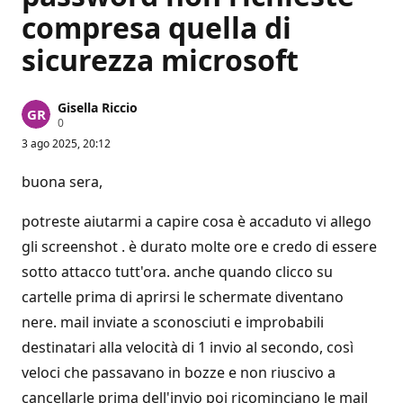
compresa quella di
sicurezza microsoft
Gisella Riccio
P
0
u
3 ago 2025, 20:12
n
t
i
buona sera,
d
i
r
potreste aiutarmi a capire cosa è accaduto vi allego
e
p
gli screenshot . è durato molte ore e credo di essere
u
sotto attacco tutt'ora. anche quando clicco su
t
a
cartelle prima di aprirsi le schermate diventano
z
i
nere. mail inviate a sconosciuti e improbabili
o
n
destinatari alla velocità di 1 invio al secondo, così
e
veloci che passavano in bozze e non riuscivo a
cancellarle prima dell'invio poi ricominciano le mail