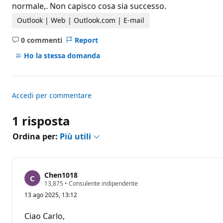
i
normale,. Non capisco cosa sia successo.
r
e
Outlook | Web | Outlook.com | E-mail
p
u
0 commenti
Report
t
Nessun
a
commento
Ho la stessa domanda
z
i
o
n
e
Accedi per commentare
1 risposta
Ordina per:
Più utili
Chen1018
P
13,875
•
Consulente indipendente
u
13 ago 2025, 13:12
n
t
i
Ciao Carlo,
d