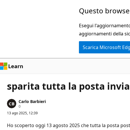
Ignora
Questo browser
e
passa
Esegui l'aggiornamento 
al
aggiornamenti della si
contenuto
Scarica Microsoft Ed
principale
Learn
sparita tutta la posta invi
Carlo Barbieri
P
0
u
13 ago 2025, 12:39
n
t
i
Ho scoperto oggi 13 agosto 2025 che tutta la posta posta
d