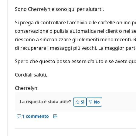
i
r
Sono Cherrelyn e sono qui per aiutarti.
e
p
u
Si prega di controllare l'archivio o le cartelle onli
t
conservazione o pulizia automatica nel client o nel se
a
z
riescono a sincronizzare gli elementi meno recenti. R
i
o
di recuperare i messaggi più vecchi. La maggior parte
n
e
Spero che questo possa essere d'aiuto e se avete qu
Cordiali saluti,
Cherrelyn
La risposta è stata utile?
Sì
No
1 commento
Mostra
Report
i
commenti