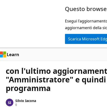
Ignora
Questo browser
e
passa
Esegui l'aggiornamento 
al
aggiornamenti della si
contenuto
Scarica Microsoft Ed
principale
Learn
con l'ultimo aggiornamento
"Amministratore" e quindi
programma
Silvio Iacona
P
0