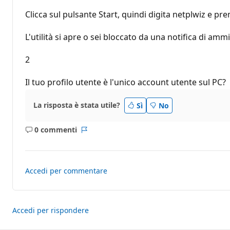
p
u
Clicca sul pulsante Start, quindi digita netplwiz e pre
t
a
z
L'utilità si apre o sei bloccato da una notifica di amm
i
o
2
n
e
Il tuo profilo utente è l'unico account utente sul PC?
La risposta è stata utile?
Sì
No
0 commenti
Nessun
Report
commento
Accedi per commentare
Accedi per rispondere