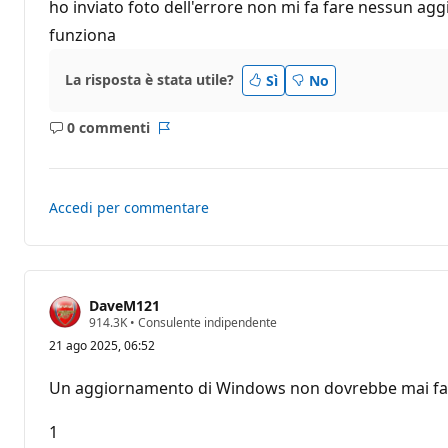
i
ho inviato foto dell'errore non mi fa fare nessun a
d
i
funziona
r
e
p
La risposta è stata utile?
Sì
No
u
t
a
0 commenti
z
Nessun
Report
i
commento
o
n
e
Accedi per commentare
DaveM121
P
914.3K
•
Consulente indipendente
u
21 ago 2025, 06:52
n
t
i
Un aggiornamento di Windows non dovrebbe mai farti 
d
i
r
1
e