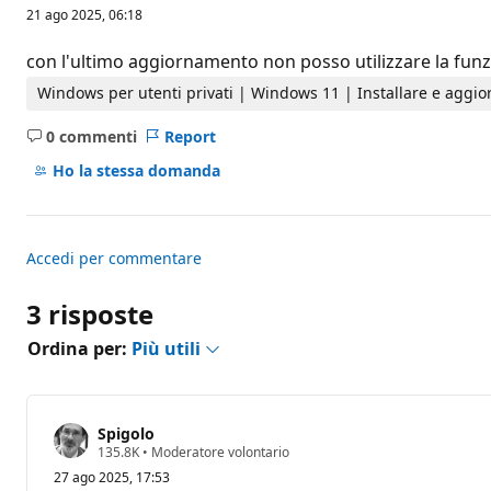
u
21 ago 2025, 06:18
n
t
i
con l'ultimo aggiornamento non posso utilizzare la f
d
i
Windows per utenti privati | Windows 11 | Installare e aggio
r
e
0 commenti
Report
p
Nessun
u
commento
t
Ho la stessa domanda
a
z
i
o
n
Accedi per commentare
e
3 risposte
Ordina per:
Più utili
Spigolo
P
135.8K
•
Moderatore volontario
u
27 ago 2025, 17:53
n