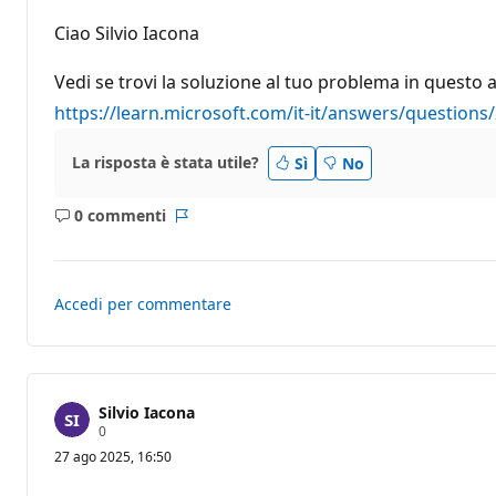
t
i
Ciao Silvio Iacona
d
i
r
Vedi se trovi la soluzione al tuo problema in questo a
e
p
https://learn.microsoft.com/it-it/answers/questions
u
t
a
La risposta è stata utile?
Sì
No
z
i
o
0 commenti
Nessun
Report
n
e
commento
Accedi per commentare
Silvio Iacona
P
0
u
27 ago 2025, 16:50
n
t